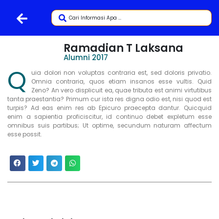
Ramadian T Laksana
Alumni 2017
Q
uia dolori non voluptas contraria est, sed doloris privatio.
Omnia contraria, quos etiam insanos esse vultis. Quid
Zeno? An vero displicuit ea, quae tributa est animi virtutibus
tanta praestantia? Primum cur ista res digna odio est, nisi quod est
turpis? Ad eas enim res ab Epicuro praecepta dantur. Quicquid
enim a sapientia proficiscitur, id continuo debet expletum esse
omnibus suis partibus; Ut optime, secundum naturam affectum
esse possit.