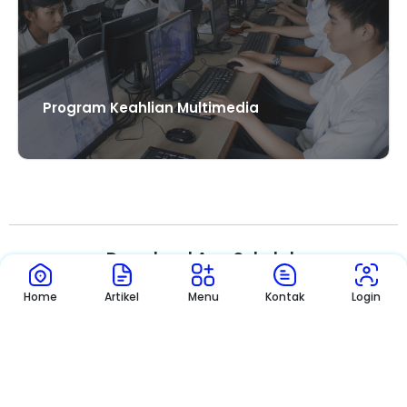
Program Keahlian Multimedia
Download App Sekolah
Nikmati Cara Mudah dan Menyenangkan Ketika Membaca Buku,
Home
Artikel
Menu
Kontak
Login
Update Informasi Sekolah Hanya Dalam Genggaman