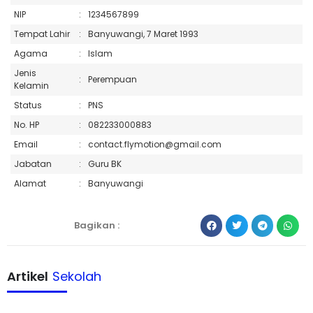
NIP
:
1234567899
Tempat Lahir
:
Banyuwangi, 7 Maret 1993
Agama
:
Islam
Jenis
:
Perempuan
Kelamin
Status
:
PNS
No. HP
:
082233000883
Email
:
contact.flymotion@gmail.com
Jabatan
:
Guru BK
Alamat
:
Banyuwangi
Bagikan :
Artikel
Sekolah