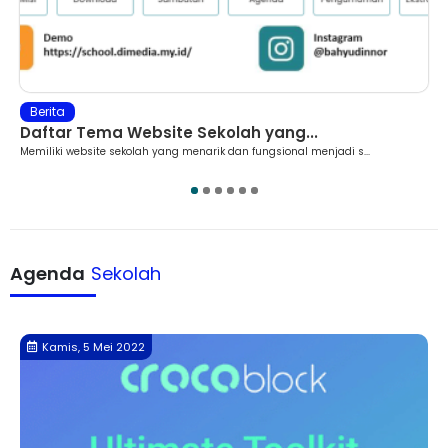
Berita
Jasa Pembuatan Website Sekolah M...
Di era digital saat ini, setiap sekolah membutuhkan kehadiran ...
1
2
3
4
5
6
Agenda
Sekolah
Selasa, 29 Maret 202