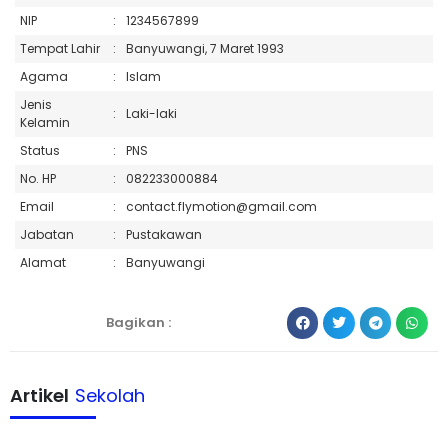
NIP
:
1234567899
Tempat Lahir
:
Banyuwangi, 7 Maret 1993
Agama
:
Islam
Jenis
:
Laki-laki
Kelamin
Status
:
PNS
No. HP
:
082233000884
Email
:
contact.flymotion@gmail.com
Jabatan
:
Pustakawan
Alamat
:
Banyuwangi
Bagikan :
Artikel
Sekolah