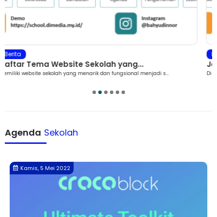
Berita
Jasa Pembuatan Website Sekolah M...
Di era digital saat ini, setiap sekolah membutuhkan kehadiran ...
1
2
3
4
5
6
Agenda
Sekolah
Selasa, 29 Maret 2022