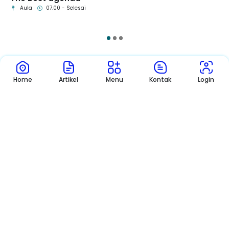
Aula
07.00 - Selesai
1
2
3
Pengumuman
Sekolah
Home
Artikel
Menu
Kontak
Login
Pengumuman