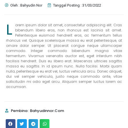
Oleh : Bahyudin Nor
Tanggal Posting : 31/03/2022
L
orem ipsum dolor sit amet, consectetur adipiscing elit. Cras
bibendum libero eros, non rhoncus est lacinia sit amet.
Pellentesque euismod hendrerit eros, ac fermentum tellus
rhoncus vel. Quisque scelerisque massa eu erat pellentesque, at
ornare dolor semper. Ut placerat congue neque ullamcorper
commodo. Integer commodo bibendum magna vitae
fermentum. Vivamus venenatis auctor est, eget interdum nibh
facilisis hendrerit. Duis eu libero erat. Maecenas ultricies sagittis
massa eu sagittis. In id ipsum nunc. Nulla facilisi. Morbi quam
nulla, pellentesque eu erat vel, luctus vehicula arcu. Donec aliquet,
dui vel semper vehicula, justo neque commodo ante, vitae
sollicitudin mi odio eget arcu. Aliquam semper luctus lorem ac
accumsan.
Pembina : Bahyudinnor.Com